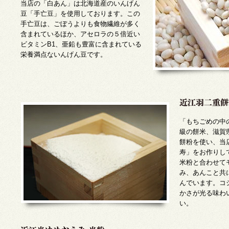
当店の「白あん」は北海道産のいんげん
豆「手亡豆」を使用しております。この
手亡豆は、ごぼうよりも食物繊維が多く
含まれているほか、アセロラの５倍近い
ビタミンB1、亜鉛も豊富に含まれている
栄養満点ないんげん豆です。
「もちごめの中
級の餅米、滋賀
餅粉を使い、当
寿」をお作りし
米粉と合わせて
み、あんこと共
んでいます。コ
かさが光る味わ
い。