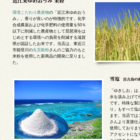
環境こだわり農産物
の「近江米ゆめおう
み」。香りが良いのが特徴的です。化学
合成農薬および化学肥料の使用量を50％
以下に削減した農産物として琵琶湖をは
じめとする環境への負荷を削減する滋賀
県が認証したお米です。当店は、東近江
市能登川の
丸宮穀粉
さんのご協力のもと
米粉を使用した新商品の開発に至りまし
た。
「ゆきしお」は
水を汲み上げて
です。特殊な製
り」もすべて塩
ます。当店では
さんより直接仕
使用しておりま
アクセントにな