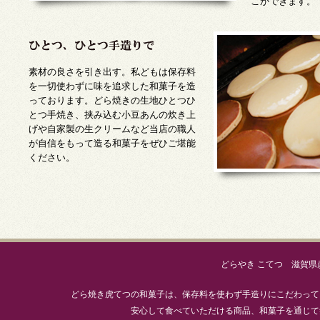
こができます。
素材の良さを引き出す。私どもは保存料
を一切使わずに味を追求した和菓子を造
っております。どら焼きの生地ひとつひ
とつ手焼き、挟み込む小豆あんの炊き上
げや自家製の生クリームなど当店の職人
が自信をもって造る和菓子をぜひご堪能
ください。
どらやき こてつ 滋賀県彦根
どら焼き虎てつの和菓子は、保存料を使わず手造りにこだわって
安心して食べていただける商品、和菓子を通じて